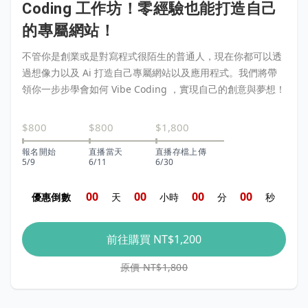
Coding 工作坊！零經驗也能打造自己
的專屬網站！
不管你是創業或是對寫程式很陌生的普通人，現在你都可以透
過想像力以及 Ai 打造自己專屬網站以及應用程式。我們將帶
領你一步步學會如何 Vibe Coding ，實現自己的創意與夢想！
$800
$800
$1,800
報名開始
直播當天
直播存檔上傳
5/9
6/11
6/30
0
0
0
0
0
0
0
0
優惠倒數
天
小時
分
秒
前往購買
NT$1,200
原價 NT$1,800