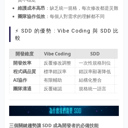
維護成本高昂
：缺乏統一規格，每次修改都是災難
團隊協作低效
：每個人對需求的理解都不同
⚡ SDD 的優勢 : Vibe Coding 與 SDD 比
較
開發維度
Vibe Coding
SDD
實
開發效率
反覆修改調整
一次性規格到位
大幅
程式碼品質
標準錯誤率
錯誤率顯著降低
品質
AI協作
有限輔助
結構化整合
AI
團隊溝通
反覆確認
規格統一語言
零誤
三個關鍵趨勢讓 SDD 成為開發者的必備技能