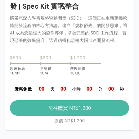
發 | Spec Kit 實戰整合
將帶您深入學習規格驅動開發（SDD），這個正在重新定義軟
體開發流程的核心方法論。建立「規格優先」的開發思維，讓
AI 成為您最強大的協作夥伴，掌握完整的 SDD 工作流程，實
現顯著的效率提升：透過結構化規格大幅加速開發流程。
$600
$800
$1,200
超級盲鳥
早鳥價
恢復原價
10/01
10/4
10/30
0
0
0
0
0
0
0
0
優惠倒數
天
小時
分
秒
前往購買
NT$1,200
原價 NT$1,200