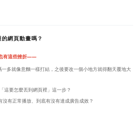
護的網頁動畫嗎？
也有這些挫折——
寫動畫，程式碼一多就像意麵一樣打結，之後要改一個小地方就得翻天覆地大
「這要怎麼丟到網頁裡」這一步？
查它有沒有正常播放、到底有沒有達成廣告成效？
.