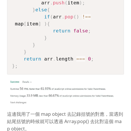
          arr
.
push
(
item
)
;
}
else
{
if
(
arr
.
pop
(
)
!==
 map
[
item
]
)
{
return
false
;
}
}
}
return
 arr
.
length 
===
0
;
}
;
這邊我用了一個 map object 去記錄括號的對應，當遇到
結尾括號的時候就可以透過 Array.pop() 去比對這個 ma
p object。