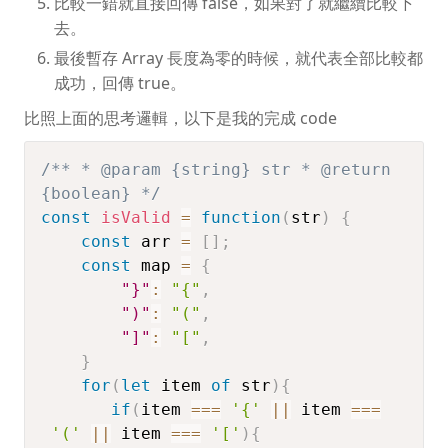
比較一錯就直接回傳 false，如果對了就繼續比較下
去。
最後暫存 Array 長度為零的時候，就代表全部比較都
成功，回傳 true。
比照上面的思考邏輯，以下是我的完成 code
/** * @param {string} str * @return
{boolean} */
const
isValid
=
function
(
str
)
{
const
 arr 
=
[
]
;
const
 map 
=
{
"}"
:
"{"
,
")"
:
"("
,
"]"
:
"["
,
}
for
(
let
 item 
of
 str
)
{
if
(
item 
===
'{'
||
 item 
===
'('
||
 item 
===
'['
)
{