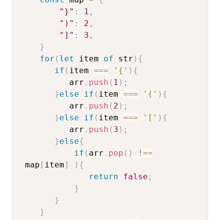
"}"
:
1
,
")"
:
2
,
"]"
:
3
,
}
for
(
let
 item 
of
 str
)
{
if
(
item 
===
'{'
)
{
          arr
.
push
(
1
)
;
}
else
if
(
item 
===
'('
)
{
          arr
.
push
(
2
)
;
}
else
if
(
item 
===
'['
)
{
          arr
.
push
(
3
)
;
}
else
{
if
(
arr
.
pop
(
)
!==
 map
[
item
]
)
{
return
false
;
}
}
}