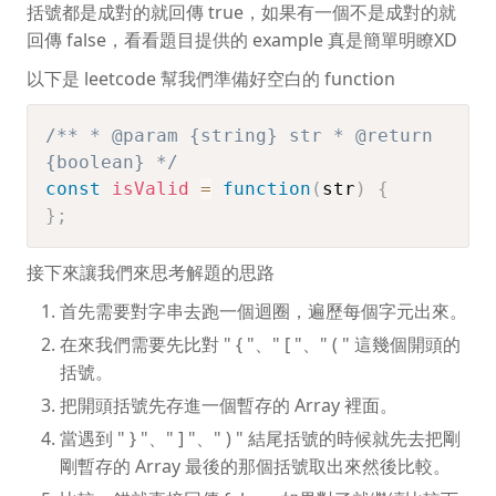
括號都是成對的就回傳 true，如果有一個不是成對的就
回傳 false，看看題目提供的 example 真是簡單明瞭XD
以下是 leetcode 幫我們準備好空白的 function
/** * @param {string} str * @return
{boolean} */
const
isValid
=
function
(
str
)
{
}
;
接下來讓我們來思考解題的思路
首先需要對字串去跑一個迴圈，遍歷每個字元出來。
在來我們需要先比對 " { "、" [ "、" ( " 這幾個開頭的
括號。
把開頭括號先存進一個暫存的 Array 裡面。
當遇到 " } "、" ] "、" ) " 結尾括號的時候就先去把剛
剛暫存的 Array 最後的那個括號取出來然後比較。