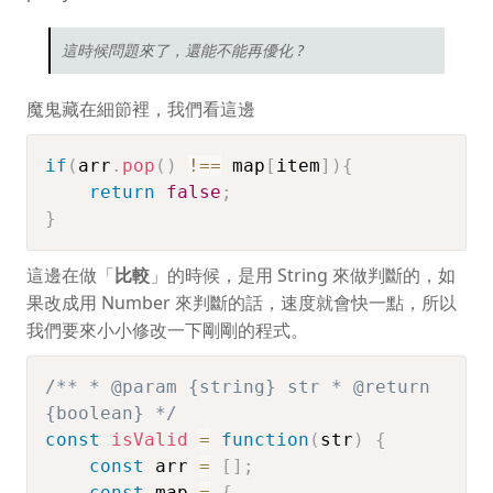
這時候問題來了，還能不能再優化 ?
魔鬼藏在細節裡，我們看這邊
if
(
arr
.
pop
(
)
!==
 map
[
item
]
)
{
return
false
;
}
這邊在做「
比較
」的時候，是用 String 來做判斷的，如
果改成用 Number 來判斷的話，速度就會快一點，所以
我們要來小小修改一下剛剛的程式。
/** * @param {string} str * @return
{boolean} */
const
isValid
=
function
(
str
)
{
const
 arr 
=
[
]
;
const
 map 
=
{